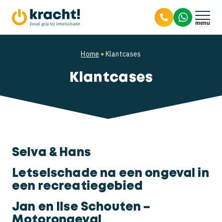
9.8
Letselschade
Home
Klantcases
Klantcases
Bedrijfsongevallen
Letselschade claimen
Verkeersongevallen
Hoogte schadevergoeding
Aansprakelijkheid
Over ons
Letselschade door hondenbeet
Arbeidsongeschikt
Aanrijding van achteren
Selva & Hans
Smartengeld
Hoogte schadevergoeding
ik ben aangereden, wat nu?
Over Kracht!
Letselschade na een ongeval in
een recreatiegebied
Mijn kind is aangereden
Het team
Jan en Ilse Schouten –
Motorongeval