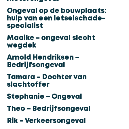
Wat te doen bij een aanrijding?
Franchisers gezocht
Ongeval op de bouwplaats:
hulp van een letselschade-
Scooterongeluk
Nationaal Keurmerk Letselschade
specialist
Second opinion
Maaike – ongeval slecht
wegdek
Assurantie intermediair
Arnold Hendriksen –
Bedrijfsongeval
Actueel
Tamara – Dochter van
slachtoffer
Stephanie – Ongeval
Theo – Bedrijfsongeval
Rik – Verkeersongeval