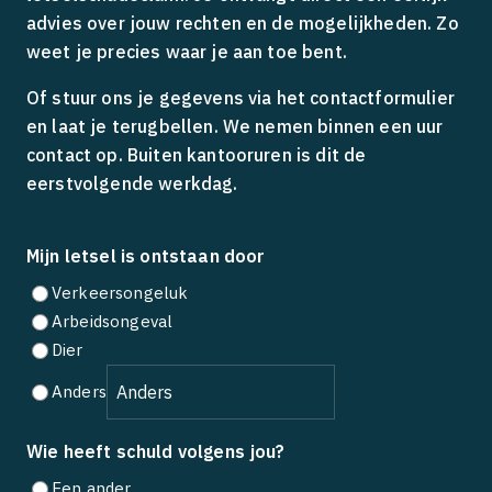
Wat te doen bij een aanrijding?
Franchisers gezocht
advies over jouw rechten en de mogelijkheden. Zo
weet je precies waar je aan toe bent.
Scooterongeluk
Nationaal Keurmerk Letselschade
Of stuur ons je gegevens via het contactformulier
en laat je terugbellen. We nemen binnen een uur
Second opinion
contact op. Buiten kantooruren is dit de
eerstvolgende werkdag.
Assurantie intermediair
Mijn letsel is ontstaan door
Actueel
Verkeersongeluk
Arbeidsongeval
Dier
Anders
Wie heeft schuld volgens jou?
Een ander