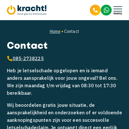
9.8
Letselschade
Home
Contact
Contact
Bedrijfsongevallen
Letselschade claimen
085-2738225
Verkeersongevallen
Hoogte schadevergoeding
Aansprakelijkheid
Heb je letselschade opgelopen en is iemand
anders aansprakelijk voor jouw ongeval? Bel ons.
Over ons
Letselschade door hondenbeet
Arbeidsongeschikt
Aanrijding van achteren
We zijn maandag t/m vrijdag van 08:30 tot 17:30
bereikbaar.
Smartengeld
Hoogte schadevergoeding
ik ben aangereden, wat nu?
Over Kracht!
Wij beoordelen gratis jouw situatie, de
aansprakelijkheid en onderzoeken of er voldoende
Mijn kind is aangereden
Het team
aanknopingspunten zijn voor een succesvolle
letselschadeclaim. Je ontvangt direct een eerlijk