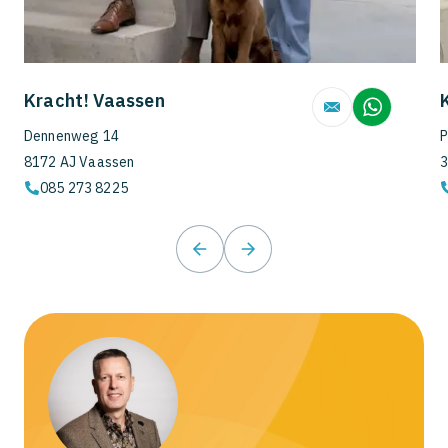
Kracht! Vaassen
Dennenweg 14
P
8172 AJ Vaassen
3
085 273 8225
prev
next