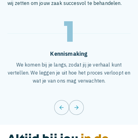
wij zetten om jouw zaak succesvol te behandelen.
1
Kennismaking
t in
We komen bij je langs, zodat jij je verhaal kunt
We
oor
vertellen. We leggen je uit hoe het proces verloopt en
na
wat je van ons mag verwachten.
prev
next