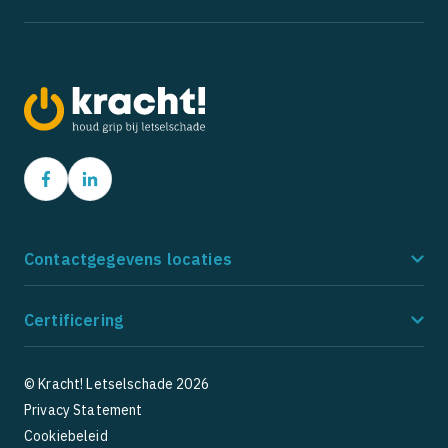
Contactgegevens locaties
Amstelveen
Ho
Certificering
Postbus 9162
Po
1180 MD Amstelveen
21
085 - 273 8185
08
© Kracht! Letselschade 2026
Privacy Statement
5
5
1 Google Reviews
Cookiebeleid