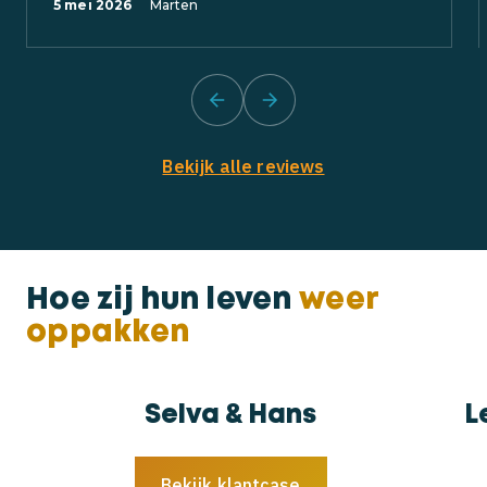
5 mei 2026
Marten
prev
next
Bekijk alle reviews
Hoe zij hun leven
weer
oppakken
Selva & Hans
L
Bekijk klantcase