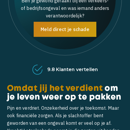
Ben je gewond geraakt bij een verkeers-
Wat te doen bij een aanrijding?
Franchisers gezocht
of bedrijfsongeval en was iemand anders
verantwoordelijk?
Scooterongeluk
Nationaal Keurmerk Letselschade
Meld direct je schade
Second opinion
Assurantie intermediair
Gratis hulp en advies
Actueel
Omdat jij het verdient
om
je leven weer op te pakken
Pijn en verdriet. Onzekerheid over je toekomst. Maar
ook financiële zorgen. Als je slachtoffer bent
geworden van een ongeval komt er veel op je af.