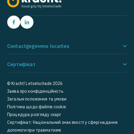
Contactgegevens locaties
Amstelveen
Ho
Сертифікат
Postbus 9162
Po
1180 MD Amstelveen
21
085 - 273 8185
08
© Kracht! Letselschade 2026
Заява про конфіденційність
5
5
1 Google Review
Загальні положення та умови
Політика щодо файлів cookie
Процедура розгляду скарг
prev
next
Сертифікат: Національний знак якості у сфері надання
допомоги при травматизмі