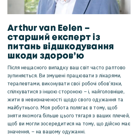
Мене збили: хто винен?
Сертифікація якості NKL
Аварія на скутері
Arthur van Eelen –
старший експерт із
питань відшкодування
шкоди здоров’ю
Після нещасного випадку ваш світ часто раптово
зупиняється. Ви змушені працювати з лікарями,
терапевтами, виконувати свої робочі обов’язки,
спілкуватися з іншою стороною – і, найголовніше,
жити в невизначеності щодо свого одужання та
майбутнього. Моя робота полягає в тому, щоб
зняти якомога більше цього тягаря з ваших плечей,
щоб ви могли зосередитися на тому, що дійсно має
значення, – на вашому одужанні.