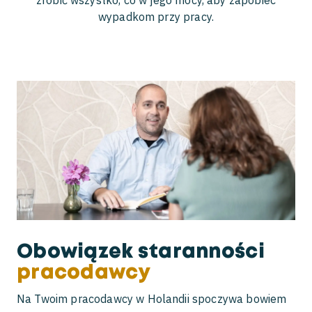
zrobić wszystko, co w jego mocy, aby zapobiec
Wjechano w tył auta
wypadkom przy pracy.
Kto ponosi odpowiedzialność
Obowiązek staranności
pracodawcy
Na Twoim pracodawcy w Holandii spoczywa bowiem