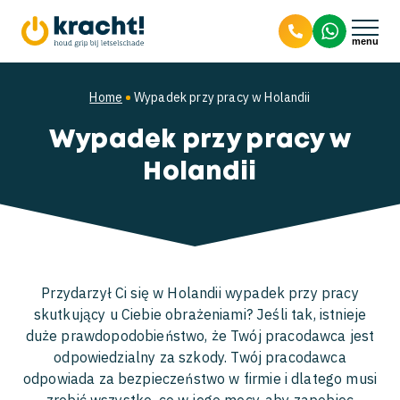
9.8
Szkoda osobowa
Home
Wypadek przy pracy w Holandii
Wypadek przy pracy w
Wypadek przy pracy
Wysokość odszkodowania
Holandii
Wypadki drogowe
Prawnik od szkód osobowych
Niezdolność do pracy
O Kracht! Letselschade
Zadośćuczynienie (smartengeld)
Odpowiedzialność za wypadek
Co zrobić po kolizji
Przydarzył Ci się w Holandii wypadek przy pracy
Pogryzienie przez psa
Odszkodowanie powypadkowe
Wypadek na skuterze
Nationaal Keurmerk Letselschade
skutkujący u Ciebie obrażeniami? Jeśli tak, istnieje
duże prawdopodobieństwo, że Twój pracodawca jest
odpowiedzialny za szkody. Twój pracodawca
Potrącenie dziecka
Zespół
odpowiada za bezpieczeństwo w firmie i dlatego musi