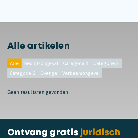
National Personal Injury Quality Mark
Claiming compensation after a scooter
accident
My child was hit by a car
Alle artikelen
Alle
Bedrijfsongeval
Categorie 1
Categorie 2
Categorie 3
Overige
Verkeersongeval
Geen resultaten gevonden
Ontvang gratis
juridisch