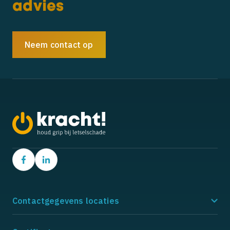
advies
Neem contact op
Contactgegevens locaties
Amstelveen
Ho